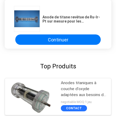
Anode de titane revêtue de Ru-Ir-
Pt sur mesure pour les
applications industrielles
Continuer
Top Produits
Anodes titaniques à
couche d'oxyde
adaptées aux besoins du
client d'iridium de
negotiable MOQ:1 jeu
ruthénium pour l'eau
CONTACT
salée d'électrolyse