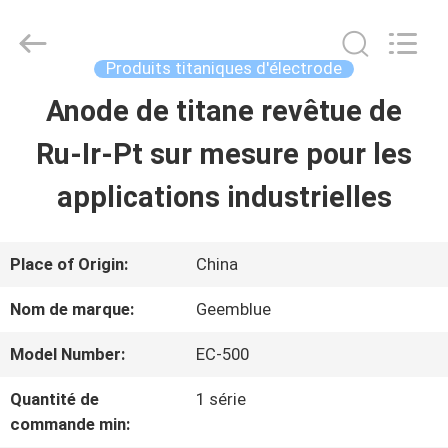
Environmental
Equipment
Co.,
Ltd..
Produits titaniques d'électrode
All
Rights
Anode de titane revêtue de
MAISON
Reserved.
Developed
by
Ru-Ir-Pt sur mesure pour les
ECER
PRODUITS
applications industrielles
VIDÉOS
Place of Origin:
China
Nom de marque:
Geemblue
AU
Model Number:
EC-500
SUJET
Quantité de
1 série
DE
commande min: