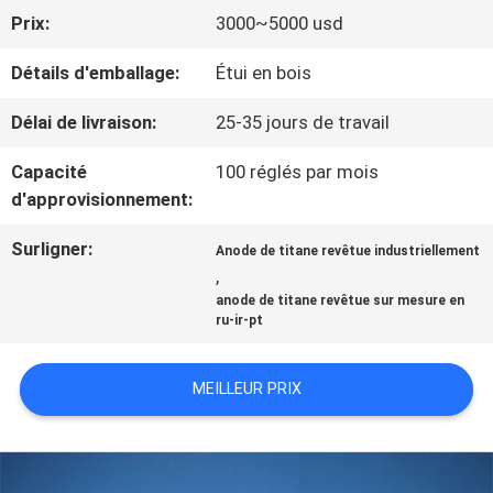
NOUS
Prix:
3000~5000 usd
Détails d'emballage:
Étui en bois
VISITE
Délai de livraison:
25-35 jours de travail
D'USINE
Capacité
100 réglés par mois
d'approvisionnement:
CONTRÔLE
Surligner:
Anode de titane revêtue industriellement
DE
,
anode de titane revêtue sur mesure en
QUALITÉ
ru-ir-pt
CONTACTEZ-
MEILLEUR PRIX
NOUS