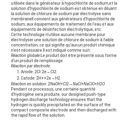
utilisée dans le générateur à hypochlorite de sodium,et la
solution d'hypochlorite de sodium est obtenue en diluant
DU
la solution de chlorure de sodium par électrolyse sans
membraneIl convient aux générateurs d'hypochlorite de
SITE
sodium, aux équipements de traitement de l'eau et aux
équipements de désinfection électrolytique, etc.
Cette technologie n'utilise aucune membrane pour
électrolyser une solution de chlorure de sodium à faible
POLITIQUE
concentration, ce qui signifie qu'aucun produit chimique
n'est nécessaire.Il est indiqué comme suit::
EN
Réaction globale:
Le produit doit être présenté sous forme
d'un produit de remplissage.
Réaction par électrode:
MATIÈRE
Anode: 2Cl-2e→Cl2
Catode: 2H++2e→H2
DE
Réaction en solution: 2NaOH+Cl2→NaCl+NaClO+H2O
Pendant ce processus, une certaine quantité
PROTECTION
d'hydrogène sera produite. our designed push-type
hydrogen discharge technology ensures that the
hydrogen is quickly precipitated on the surface of the
DE
compact composite electrode and then discharged with
the rapid flow of the solution.
LA