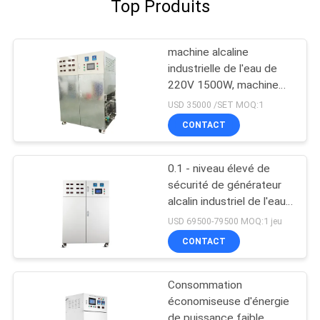
Top Produits
machine alcaline
industrielle de l'eau de
220V 1500W, machine
commerciale d'Ionizer de
USD 35000 /SET MOQ:1
l'eau 100L/H
CONTACT
0.1 - niveau élevé de
sécurité de générateur
alcalin industriel de l'eau
0.3Mpa pour la
USD 69500-79500 MOQ:1 jeu
stérilisation
CONTACT
Consommation
économiseuse d'énergie
de puissance faible