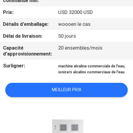
commande min:
VISITE
Prix:
USD 32000 USD
D'USINE
Détails d'emballage:
woooen le cas
CONTRÔLE
Délai de livraison:
50 jours
DE
Capacité
20 ensembles/mois
QUALITÉ
d'approvisionnement:
Surligner:
,
machine alcaline commerciale de l'eau
CONTACTEZ-
ionizers alcalins commerciaux de l'eau
NOUS
MEILLEUR PRIX
NOUVELLES
CAS