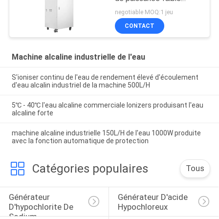
d'Ionizer de l'eau
negotiable MOQ:1 jeu
industrielle d'ORP
CONTACT
-900mv
Machine alcaline industrielle de l'eau
S'ioniser continu de l'eau de rendement élevé d'écoulement
d'eau alcalin industriel de la machine 500L/H
5℃ - 40℃ l'eau alcaline commerciale Ionizers produisant l'eau
alcaline forte
machine alcaline industrielle 150L/H de l'eau 1000W produite
avec la fonction automatique de protection
Catégories populaires
Tous
Générateur 
Générateur D'acide 
D'hypochlorite De 
Hypochloreux
Sodium