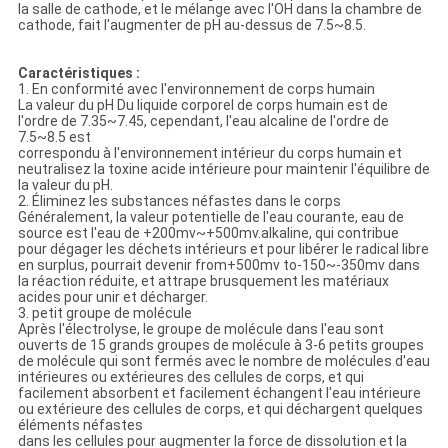
MATIÈRE
la salle de cathode, et le mélange avec l'OH dans la chambre de
cathode, fait l'augmenter de pH au-dessus de 7.5~8.5.
DE
PROTECTION
Caractéristiques :
1. En conformité avec l'environnement de corps humain
DE
La valeur du pH Du liquide corporel de corps humain est de
l'ordre de 7.35~7.45, cependant, l'eau alcaline de l'ordre de
LA
7.5~8.5 est
correspondu à l'environnement intérieur du corps humain et
VIE
neutralisez la toxine acide intérieure pour maintenir l'équilibre de
la valeur du pH.
PRIVÉE
2. Éliminez les substances néfastes dans le corps
Généralement, la valeur potentielle de l'eau courante, eau de
source est l'eau de +200mv~+500mv.alkaline, qui contribue
pour dégager les déchets intérieurs et pour libérer le radical libre
en surplus, pourrait devenir from+500mv to-150~-350mv dans
la réaction réduite, et attrape brusquement les matériaux
acides pour unir et décharger.
3. petit groupe de molécule
Après l'électrolyse, le groupe de molécule dans l'eau sont
ouverts de 15 grands groupes de molécule à 3-6 petits groupes
de molécule qui sont fermés avec le nombre de molécules d'eau
intérieures ou extérieures des cellules de corps, et qui
facilement absorbent et facilement échangent l'eau intérieure
ou extérieure des cellules de corps, et qui déchargent quelques
éléments néfastes
dans les cellules pour augmenter la force de dissolution et la