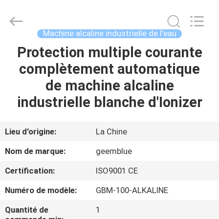
Environmental
Equipment
Co.,
Ltd..
All
Machine alcaline industrielle de l'eau
Rights
Reserved.
Developed
Protection multiple courante
MAISON
by
ECER
complètement automatique
PRODUITS
de machine alcaline
industrielle blanche d'Ionizer
VIDÉOS
Lieu d'origine:
La Chine
AU
Nom de marque:
geemblue
SUJET
Certification:
ISO9001 CE
DE
Numéro de modèle:
GBM-100-ALKALINE
NOUS
Quantité de
1