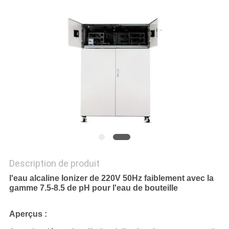
DEMANDEZ
UNE
CITATION
COMPANY
NEWS
PLAN
DU
SITE
Description de produit
l'eau alcaline Ionizer de 220V 50Hz faiblement avec la
gamme 7.5-8.5 de pH pour l'eau de bouteille
POLITIQUE
EN
Aperçus :