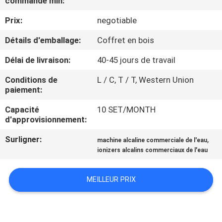
commande min:
VISITE
Prix:
negotiable
D'USINE
Détails d'emballage:
Coffret en bois
CONTRÔLE
Délai de livraison:
40-45 jours de travail
DE
Conditions de
L / C, T / T, Western Union
QUALITÉ
paiement:
Capacité
10 SET/MONTH
CONTACTEZ-
d'approvisionnement:
NOUS
Surligner:
,
machine alcaline commerciale de l'eau
ionizers alcalins commerciaux de l'eau
NOUVELLES
MEILLEUR PRIX
CAS