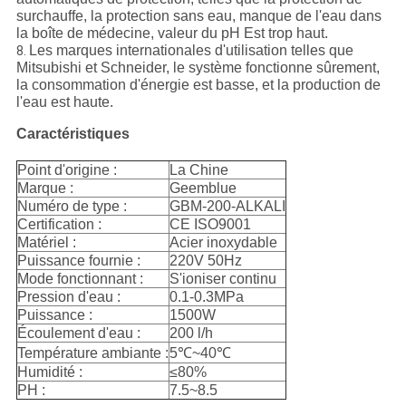
surchauffe, la protection sans eau, manque de l'eau dans
la boîte de médecine, valeur du pH Est trop haut.
Les marques internationales d'utilisation telles que
8.
Mitsubishi et Schneider, le système fonctionne sûrement,
la consommation d'énergie est basse, et la production de
l'eau est haute.
Caractéristiques
Point d'origine :
La Chine
Marque :
Geemblue
Numéro de type :
GBM-200-ALKALI
Certification :
CE ISO9001
Matériel :
Acier inoxydable
Puissance fournie :
220V 50Hz
Mode fonctionnant :
S'ioniser continu
Pression d'eau :
0.1-0.3MPa
Puissance :
1500W
Écoulement d'eau :
200 l/h
Température ambiante :
5℃~40℃
Humidité :
≤80%
PH :
7.5~8.5