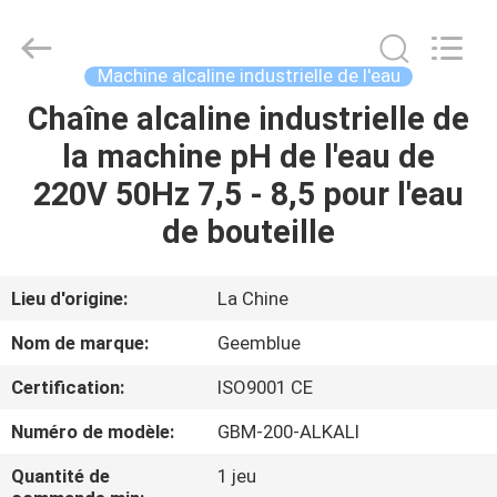
Environmental
Equipment
Co.,
Ltd..
All
Machine alcaline industrielle de l'eau
Rights
Reserved.
Developed
Chaîne alcaline industrielle de
MAISON
by
ECER
la machine pH de l'eau de
PRODUITS
220V 50Hz 7,5 - 8,5 pour l'eau
de bouteille
VIDÉOS
Lieu d'origine:
La Chine
AU
Nom de marque:
Geemblue
SUJET
Certification:
ISO9001 CE
DE
Numéro de modèle:
GBM-200-ALKALI
NOUS
Quantité de
1 jeu