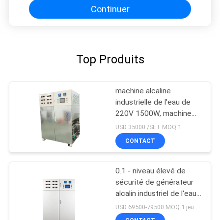
Continuer
Top Produits
machine alcaline
industrielle de l'eau de
220V 1500W, machine
commerciale d'Ionizer de
USD 35000 /SET MOQ:1
l'eau 100L/H
CONTACT
0.1 - niveau élevé de
sécurité de générateur
alcalin industriel de l'eau
0.3Mpa pour la
USD 69500-79500 MOQ:1 jeu
stérilisation